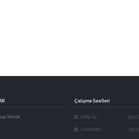
AR
Çalışma Saatleri
nar Kimdir
Hafta İçi :
09:00
Cumartesi :
09:30