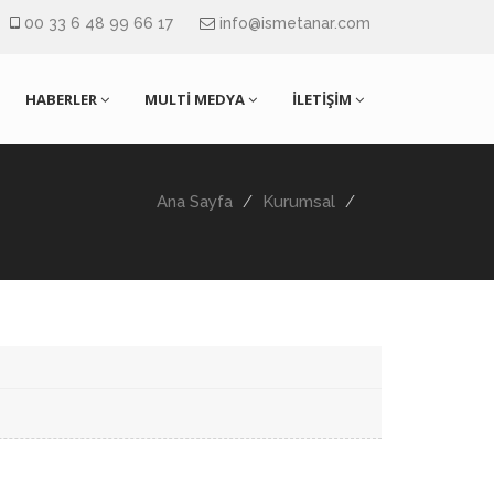
00 33 6 48 99 66 17
info@ismetanar.com
HABERLER
MULTİ MEDYA
İLETİŞİM
Ana Sayfa
Kurumsal