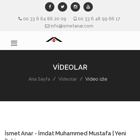
00 33 6 64 86 20 09
00 33 6 48 99 66 17
info@ismetanar.com
VİDEOLAR
Ana Sayfa
Videolar
Video izle
İsmet Anar - İmdat Muhammed Mustafa | Yeni