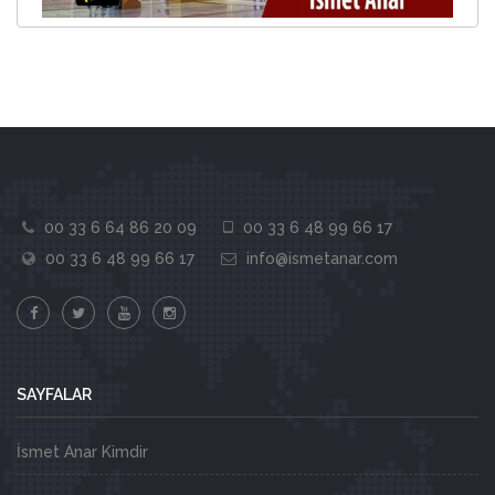
00 33 6 64 86 20 09
00 33 6 48 99 66 17
00 33 6 48 99 66 17
info@ismetanar.com
SAYFALAR
İsmet Anar Kimdir